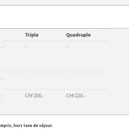
Triple
Quadruple
 -
-
-
 -
-
-
 -
Chf 200. -
Chf 220. -
ompris, hors taxe de séjour.