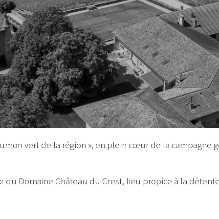
oumon vert de la région », en plein cœur de la campagne 
 du Domaine Château du Crest, lieu propice à la détente,