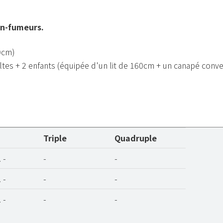
on-fumeurs.
0cm)
ltes + 2 enfants (équipée d'un lit de 160cm + un canapé conve
Triple
Quadruple
 -
-
-
 -
-
-
 -
-
-