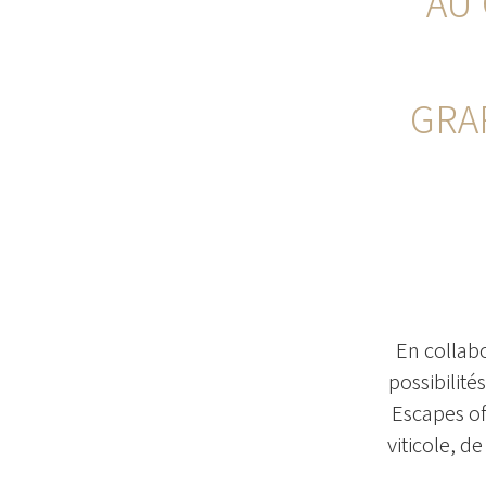
AU
GRA
En collab
possibilit
Escapes of
viticole, d