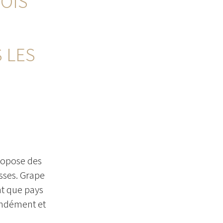
OIS
 LES
ropose des
sses. Grape
nt que pays
fondément et