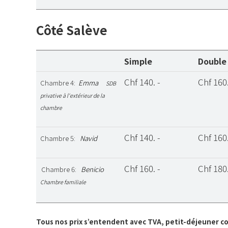
Côté Salève
Simple
Double
Chf 140. -
Chf 160.
Chambre 4:
Emma
SDB
privative à l'extérieur de la
chambre
Chf 140. -
Chf 160.
Chambre 5:
Navid
Chf 160. -
Chf 180.
Chambre 6:
Benicio
Chambre familiale
Tous nos prix s’entendent avec TVA, petit-déjeuner c