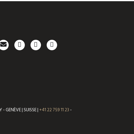
- GENÈVE | SUISSE |
+41 22 759 11 23
-